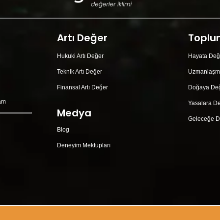
Artı Değer
Toplu
Hukuki Artı Değer
Hayata Değ
Teknik Artı Değer
Uzmanlaşm
Finansal Artı Değer
Doğaya De
şam
Yasalara D
Medya
Geleceğe D
Blog
Deneyim Mektupları