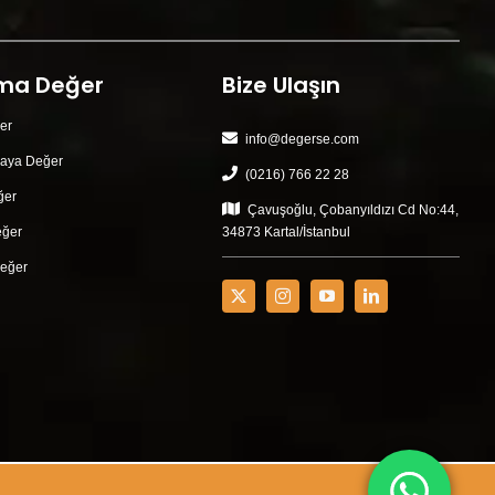
ma Değer
Bize Ulaşın
er
info@degerse.com
aya Değer
(0216) 766 22 28
ğer
Çavuşoğlu, Çobanyıldızı Cd No:44,
eğer
34873 Kartal/İstanbul
eğer