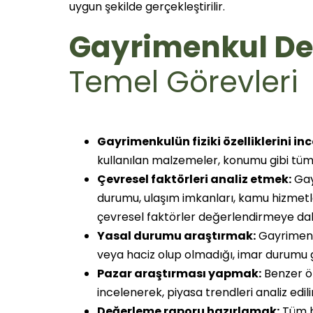
uygun şekilde gerçekleştirilir.
Gayrimenkul De
Temel Görevleri
Gayrimenkulün fiziki özelliklerini in
kullanılan malzemeler, konumu gibi tüm fiz
Çevresel faktörleri analiz etmek:
Gay
durumu, ulaşım imkanları, kamu hizmetler
çevresel faktörler değerlendirmeye dahil
Yasal durumu araştırmak:
Gayrimenku
veya haciz olup olmadığı, imar durumu gibi 
Pazar araştırması yapmak:
Benzer öz
incelenerek, piyasa trendleri analiz edilir
Değerleme raporu hazırlamak:
Tüm bu