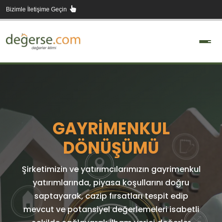
Skip
Bizimle İletişime Geçin
to
content
GAYRIMENKUL
DÖNÜŞÜMÜ
Şirketimizin ve yatırımcılarımızın gayrimenkul
yatırımlarında, piyasa koşullarını doğru
saptayarak, cazip fırsatları tespit edip
mevcut ve potansiyel değerlemeleri isabetli