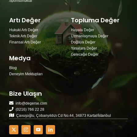
Sponsorluklar
Artı Değer
Topluma Değer
Hukuki Artı Değer
Hayata Değer
Teknik Artı Değer
Uzmanlaşmaya Değer
Finansal Artı Değer
Doğaya Değer
Yasalara Değer
Geleceğe Değer
Medya
Blog
Deneyim Mektupları
Bize Ulaşın
info@degerse.com
(0216) 766 22 28
Çavuşoğlu, Çobanyıldızı Cd No:44, 34873 Kartal/İstanbul